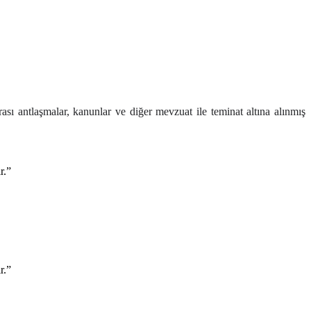
rası antlaşmalar, kanunlar ve diğer mevzuat ile teminat altına alınmış
r.”
r.”