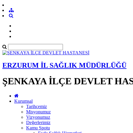
ERZURUM İL SAĞLIK MÜDÜRLÜĞÜ
ŞENKAYA İLÇE DEVLET HA
Kurumsal
Tarihçemiz
Misyonumuz
Vizyonumuz
Değerlerimiz
Kamu Spotu