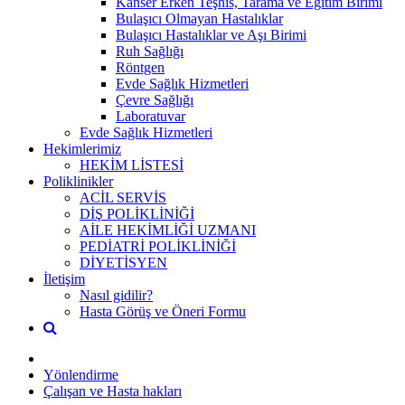
Kanser Erken Teşhis, Tarama ve Eğitim Birimi
Bulaşıcı Olmayan Hastalıklar
Bulaşıcı Hastalıklar ve Aşı Birimi
Ruh Sağlığı
Röntgen
Evde Sağlık Hizmetleri
Çevre Sağlığı
Laboratuvar
Evde Sağlık Hizmetleri
Hekimlerimiz
HEKİM LİSTESİ
Poliklinikler
ACİL SERVİS
DİŞ POLİKLİNİĞİ
AİLE HEKİMLİĞİ UZMANI
PEDİATRİ POLİKLİNİĞİ
DİYETİSYEN
İletişim
Nasıl gidilir?
Hasta Görüş ve Öneri Formu
Yönlendirme
Çalışan ve Hasta hakları