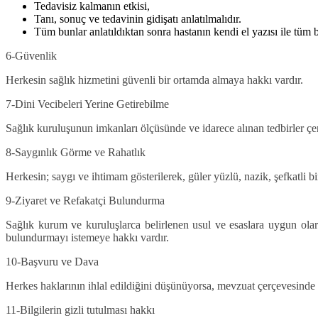
Tedavisiz kalmanın etkisi,
Tanı, sonuç ve tedavinin gidişatı anlatılmalıdır.
Tüm bunlar anlatıldıktan sonra hastanın kendi el yazısı ile tüm bu
6-Güvenlik
Herkesin sağlık hizmetini güvenli bir ortamda almaya hakkı vardır.
7-Dini Vecibeleri Yerine Getirebilme
Sağlık kuruluşunun imkanları ölçüsünde ve idarece alınan tedbirler çer
8-Saygınlık Görme ve Rahatlık
Herkesin; saygı ve ihtimam gösterilerek, güler yüzlü, nazik, şefkatli bi
9-Ziyaret ve Refakatçi Bulundurma
Sağlık kurum ve kuruluşlarca belirlenen usul ve esaslara uygun ola
bulundurmayı istemeye hakkı vardır.
10-Başvuru ve Dava
Herkes haklarının ihlal edildiğini düşünüyorsa, mevzuat çerçevesinde h
11-Bilgilerin gizli tutulması hakkı