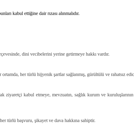
nları kabul ettiğine dair rızası alınmalıdır.
çevesinde, dini vecibelerini yerine getirmeye hakkı vardır.
r ortamda, her türlü hijyenik şartlar sağlanmış, gürültülü ve rahatsız edi
rak ziyaretçi kabul etmeye, mevzuatın, sağlık kurum ve kuruluşların
er türlü başvuru, şikayet ve dava hakkına sahiptir.