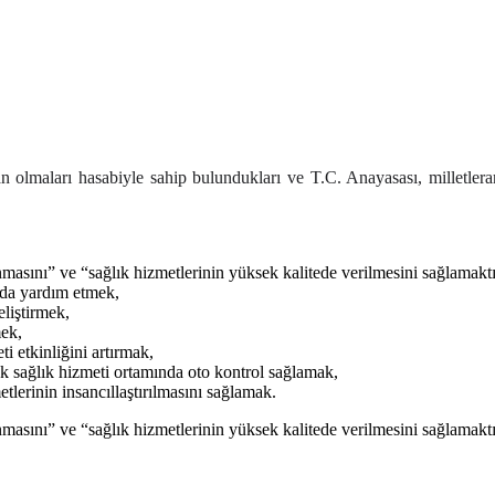
an olmaları hasabiyle sahip bulundukları ve T.C. Anayasası, milletlera
sını” ve “sağlık hizmetlerinin yüksek kalitede verilmesini sağlamaktı
nda yardım etmek,
eliştirmek,
mek,
i etkinliğini artırmak,
ak sağlık hizmeti ortamında oto kontrol sağlamak,
tlerinin insancıllaştırılmasını sağlamak.
sını” ve “sağlık hizmetlerinin yüksek kalitede verilmesini sağlamaktı