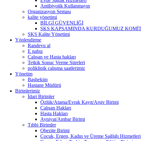
Evde Sağlık Hizmetleri
Antibiyotik Kullanmayın
Organizasyon Şeması
kalite yönetimi
BİLGİ GÜVENLİĞİ
SKS KAPSAMINDA KURDUĞUMUZ KOMİTE
SKS Kalite Yönetimi
Yönlendirme
Randevu al
E nabız
Çalışan ve Hasta hakları
Tetkik Sonuç Verme Süreleri
poliklinik çalışma saatlerimiz
Yönetim
Başhekim
Hastane Müdürü
Birimlerimiz
İdari Birimler
Özlük/Atama/Evrak Kayıt/Arşiv Birimi
Çalışan Hakları
Hasta Hakları
Ayniyat/Ambar Birimi
Tıbbi Birimler
Obezite Birimi
Çocuk, Ergen, Kadın ve Üreme Sağlığı Hizmetleri